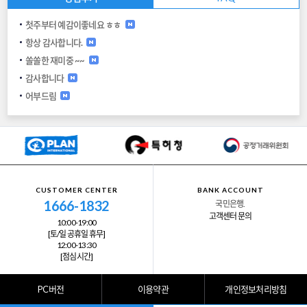
자동 8명, 수동 4명인 것으로 밝혀졌다. 876회차에서는 자동
13명, 수동 5명, 반자동 1명이었다. 지난회차에서는 서울과 경
첫주부터 예감이좋네요 ㅎㅎ
기에서 8명의 1등 당첨자가 나왔으나 이번 회차는 경기 4곳을
항상 감사합니다.
빼고 전국에서 골고루 배출됐다. 현재까지 동행복권 로또 1등
최고 당첨금은 이월된 19회차에서 당첨자 1명이 나오면서 407
쏠쏠한 재미중 ~~
억2295만9400원을 기록했다. 최저 당첨금은 4억593만9950
감사합니다
원이었다. 최다 당첨자는 546회차에서 배출한 30명이다. 최근
어부드림
3개월 로또 1등 당첨자를 살펴보면 7월 첫째주 9명, 둘째주 5명.
셋째주 6명, 넷째주 10명으로 30명으로 집계됐다. 8월 첫째주
10명, 둘째주 7명, 셋째주 16명, 넷째주 10명, 다섯째주 18명 등
총 61명이 행운의 주인공이 됐다.. 9월 첫째주는 14명, 9월 둘째
주 19명, 9월 셋째주 12명을 기록하고 있다. 로또 1등 10회 당
첨금은 866회차 22억 4040만 원, 867회차 39억3375만 원,
868회차 32억3380만 원, 869회차 19억2258만 원, 870회
CUSTOMER CENTER
BANK ACCOUNT
19억3000만 원, 871회차 27억1807만 원, 872회차 12억
1666-1832
국민은행.
6271만 원, 873회차 18억7455만 원, 874회차 11억1712만
고객센터 문의
10:00-19:00
원, 875회차 14억1595만 원, 876회차 10억9065만 원, 877
[토/일 공휴일 휴무]
회차 17억1661만 원 등이다. [미디어펜=문상진 기자]
12:00-13:30
[점심시간]
PC버전
이용약관
개인정보처리방침