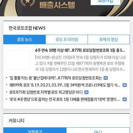
한국로또조합 NEWS
로또 뉴스
로또 프리미엄
화제의 영상
6주 연속 10명 이상 왜?…877회 로또당첨번호조회 1등 총 5984명
[미디어펜=문상진 기자]6주 연속 1등 당첨자가 10명 이상 나오
고 있다. 9월 셋째주인 21일 제877회차 동행복권 로또 추첨에
서 1등 당첨자가 12명이 나오면서 현재까지 1등 총 당첨자수는
5984명으로 집계됐다. 제876회차 로또 추첨에서 1등 당첨자
'집 활활 타는 꿈' 불난집에 대박?…877회차 로또당첨번호조회는
가 19명이 나오면서 11억 원대를 기록했던 당첨금은 17억 원
제899회 로또 ‘8, 19, 20, 21, 33, 39’...1등 34억원씩 코로나19에도 열기 식지 않아
대로 올랐다. 876회차 로또에서 1등 당첨자 19명에 이어 877
로또875회 당첨번호 지역별 로또 최고명당은 어디
회차에서도 12명이나 나오면서 로또당첨번호 문의 조회도 쇄
도하고 있다. 특히 경기에서는 2주 연속 4곳에서 1등 당첨자가
'로또 4대 명당'으로 꼽히는 전국 로또 1등 다배출 판매점들의 '대박' 경쟁이 치열하다. 로또 구매자들이 '되는 판매점'에 몰리는 현상이 심화되면서 로또1등 당첨점 사이에서도 '부익부' 현상이 나타나고 있는 것이다.
나와 주목을 받고 있다. 877회차 로또 1등 당첨지역은 서울 1
곳, 부산 1곳, 대구 1곳, 인천 1곳, 광주 1곳, 대전 1곳, 경기4곳,
강원 1곳, 경남 1곳으로 알려졌다. 876회차에서는 서울 4곳, 부
커뮤니티
산 1곳, 대구 1곳, 인천 1곳, 광주 1곳, 대전 1곳, 경기 4곳, 충북 1
곳, 전남 1곳, 경북 2곳, 경남 1곳이었다. 이번 회차 선택유형은
당첨후기
FAQ