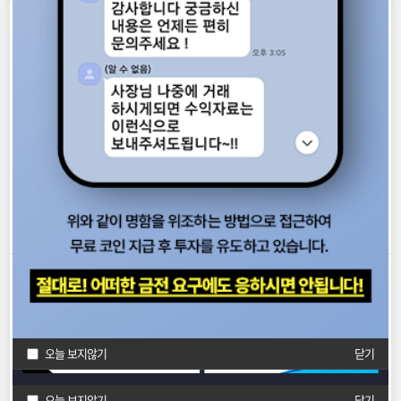
순위
1인당 당첨금액
당첨자수
1등
0원
0명
2등
0원
0명
오늘 보지않기
닫기
3등
0원
0명
4등
5만원
0명
5등
5천원
0명
동행복권 당첨기준
순위
당첨기준
+
1등
당첨번호 6개 숫자 일치
오늘 보지않기
닫기
+
2등
당첨번호 5개 + 보너스 숫자일치
+
3등
당첨번호 5개 숫자 일치
오늘 보지않기
닫기